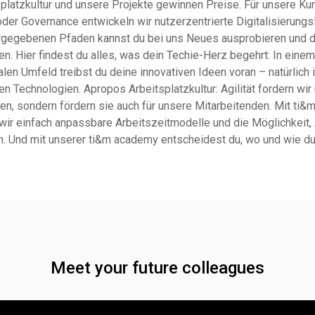
splatzkultur und unsere Projekte gewinnen Preise. Für unsere Ku
oder Governance entwickeln wir nutzerzentrierte Digitalisierung
rgegebenen Pfaden kannst du bei uns Neues ausprobieren und di
en. Hier findest du alles, was dein Techie-Herz begehrt: In ein
alen Umfeld treibst du deine innovativen Ideen voran – natürlich 
n Technologien. Apropos Arbeitsplatzkultur: Agilität fordern wir 
en, sondern fördern sie auch für unsere Mitarbeitenden. Mit ti&m
 wir einfach anpassbare Arbeitszeitmodelle und die Möglichkeit,
. Und mit unserer ti&m academy entscheidest du, wo und wie du
Meet your future colleagues