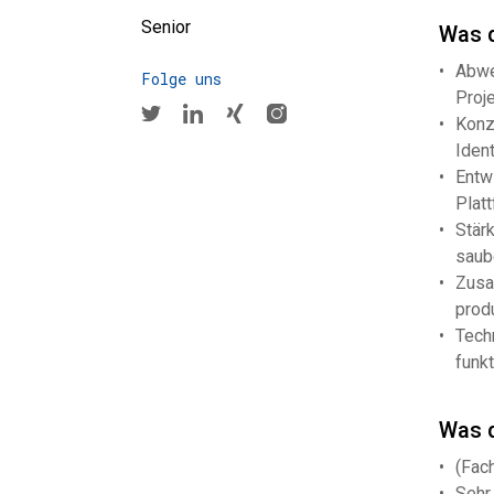
Senior
Was d
Abwe
Folge uns
Proj
Konz
Iden
Entw
Plat
Stär
saub
Zusa
prod
Tech
funkt
Was d
(Fac
Sehr