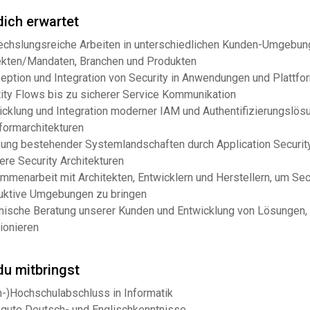
ich erwartet
chslungsreiche Arbeiten in unterschiedlichen Kunden-Umgebun
ekten/Mandaten, Branchen und Produkten
eption und Integration von Security in Anwendungen und Plattfo
tity Flows bis zu sicherer Service Kommunikation
icklung und Integration moderner IAM und Authentifizierungslös
tformarchitekturen
kung bestehender Systemlandschaften durch Application Securit
ere Security Architekturen
mmenarbeit mit Architekten, Entwicklern und Herstellern, um Sec
uktive Umgebungen zu bringen
nische Beratung unserer Kunden und Entwicklung von Lösungen, 
ionieren
u mitbringst
h-)Hochschulabschluss in Informatik
 gute Deutsch- und Englischkenntnisse