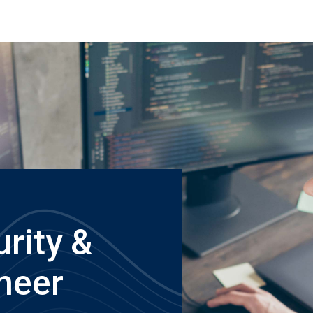
urity &
neer