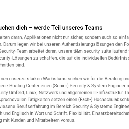
uchen dich – werde Teil unseres Teams
eiten daran, Applikationen nicht nur sicher, sondern auch so einf
. Darum legen wir bei unseren Authentisierungslösungen den Fo
ecurity-Team arbeitet daran, unsere ti&m security suite laufend
curity-Lösungen zu schaffen, die auf die individuellen Bedürfni
hnitten sind.
men unseres starken Wachstums suchen wir für die Beratung un
gene Hosting Center einen (Senior) Security & System Engineer 
rity Umfeld, Linux, Netzwerk und allgemeinen IT-Infrastruktur T
pruchsvollen Tätigkeiten setzen einen (Fach-) Hochschulabschlu
iesene Berufserfahrung im Bereich Security & Systems Engineer
 und Englisch in Wort und Schrift, Flexibilität, Einsatzbereitsch
 mit Kunden und Mitarbeitern voraus.