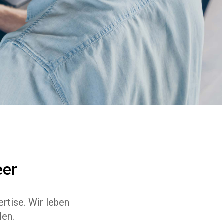
eer
rtise. Wir leben
len.