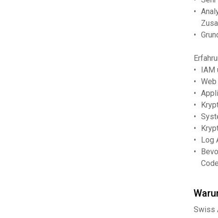
Anal
Zusa
Grun
Erfahr
IAM 
Web 
Appl
Kryp
Syst
Kryp
Log 
Bevo
Code,
Waru
Swiss 