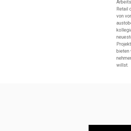
Arbeit
Retail 
von vo
austob
kollegi
neueste
Projekt
bieten
nehmen
willst.