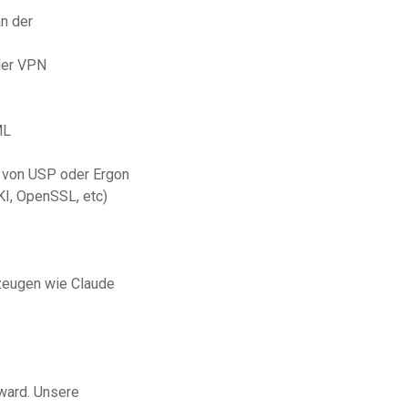
n der
oder VPN
ML
n von USP oder Ergon
I, OpenSSL, etc)
zeugen wie Claude
ward. Unsere