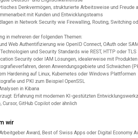
ytisches Denkvermögen, strukturierte Arbeitsweise und Freude a
mmenarbeit mit Kunden und Entwicklungsteams
dlagen in Network Security wie Firewalling, Routing, Switching 
ung in mehreren der folgenden Themen:
und Web Authentifizierung wie OpenID Connect, OAuth oder SA
Technologien und Security Standards wie REST, HTTP oder TLS
ication Security oder IAM Lösungen, idealerweise mit Produkte
tografieverfahren, deren Anwendungsgebiete und Schwächen (PK
em Hardening auf Linux, Kubernetes oder Windows Plattformen
tografie und PKI zum Beispiel OpenSSL
Analysen in Kibana
rzugt: Erfahrung mit modernen KI-gestützten Entwicklungswerk
 Cursor, GitHub Copilot oder ähnlich
m wir
Arbeitgeber Award, Best of Swiss Apps oder Digital Economy A