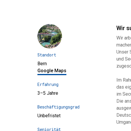
Wir s
Wir arb
machen
Unser S
Standort
und Se
Bern
zugesc
Google Maps
Im Rah
Erfahrung
das ei
3–5 Jahre
im Secu
Die ans
Beschäftigungsgrad
ausgew
Deutsch
Unbefristet
Umgang
Seniorität